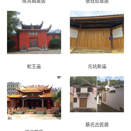
陈兆锵故居
张钰哲故居
蛇王庙
元坑新庙
蔡氏古民居