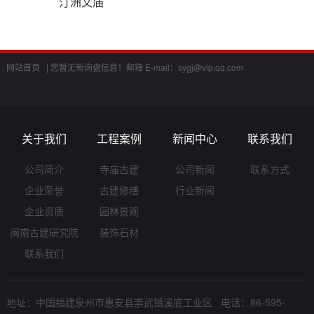
汀洲文庙
网站首页 |
您暂无新询盘信息！
邮箱 E-mail：
sygj@vip.qq.com
关于我们
工程案例
新闻中心
联系我们
公司简介
寺庙古建
公司新闻
联系方式
企业荣誉
古建修缮
行业新闻
企业资质
园林景观
闽南古建研究院
装饰石材
联系我们
地址：中国福建泉州市惠安县崇武镇溪底工业区 电话：86-595-