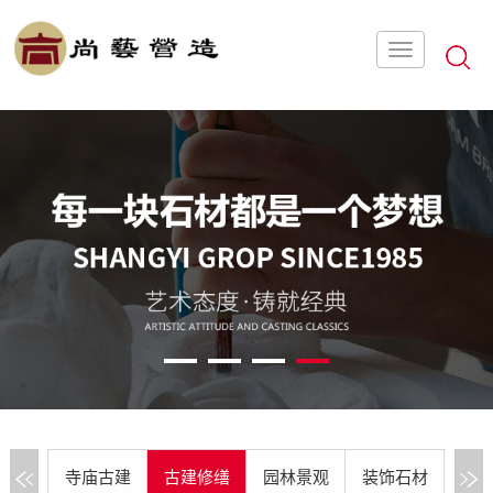
1
2
3
4
寺庙古建
古建修缮
园林景观
装饰石材