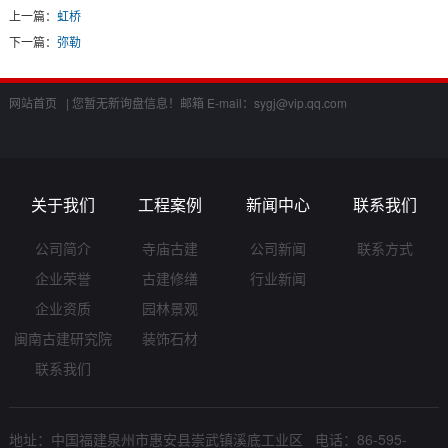
上一篇：
虹桥
下一篇：
弥勒
网站首页 |
您暂无新询盘信息！
邮箱 E-mail：
sygj@vip.qq.com
关于我们
工程案例
新闻中心
联系我们
公司简介
寺庙古建
公司新闻
联系方式
企业荣誉
古建修缮
行业新闻
企业资质
园林景观
闽南古建研究院
装饰石材
联系我们
地址：中国福建泉州市惠安县崇武镇溪底工业区 电话：86-595-