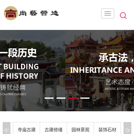
1
2
3
4
寺庙古建
古建修缮
园林景观
装饰石材