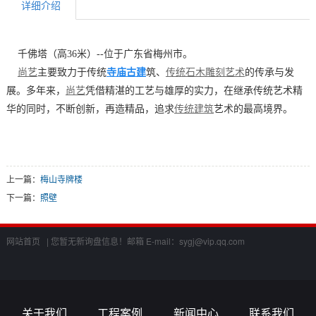
详细介绍
千佛塔（高36米）--位于广东省梅州市。
寺庙古建
筑
尚艺
主要致力于传统
、
传统石木雕刻艺术
的传承与发
展。多年来，
尚艺
凭借精湛的工艺与雄厚的实力，在继承传统艺术精
华的同时，不断创新，再造精品，追求
传统建筑
艺术的最高境界。
上一篇：
梅山寺牌楼
下一篇：
照壁
网站首页 |
您暂无新询盘信息！
邮箱 E-mail：
sygj@vip.qq.com
关于我们
工程案例
新闻中心
联系我们