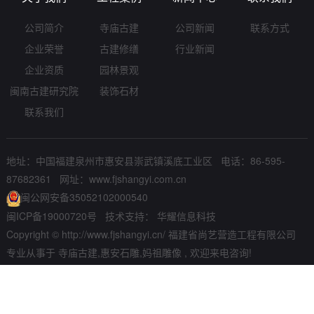
公司简介
寺庙古建
公司新闻
联系方式
企业荣誉
古建修缮
行业新闻
企业资质
园林景观
闽南古建研究院
装饰石材
联系我们
地址：中国福建泉州市惠安县崇武镇溪底工业区 电话：86-595-
87682361 网址：
www.fjshangyi.com.cn
闽公网安备35052102000540
闽ICP备19000720号
技术支持：
华耀信息科技
Copyright © http://www.fjshangyi.cn/ 福建省尚艺营造工程有限公司
专业从事于
寺庙古建
,
惠安石雕
,
妈祖雕像
, 欢迎来电咨询!