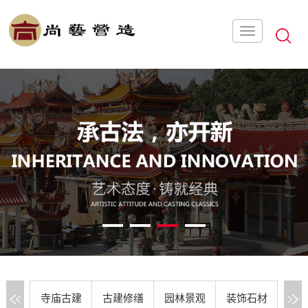
1
2
3
4
寺庙古建
古建修缮
园林景观
装饰石材