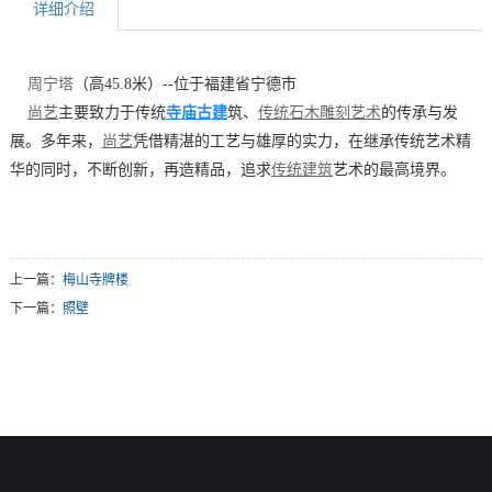
详细介绍
周宁塔
（高45.8米）--位于福建省宁德市
寺庙古建
筑
尚艺
主要致力于传统
、
传统石木雕刻艺术
的传承与发
展。多年来，
尚艺
凭借精湛的工艺与雄厚的实力，在继承传统艺术精
华的同时，不断创新，再造精品，追求
传统建筑
艺术的最高境界。
上一篇：
梅山寺牌楼
下一篇：
照壁
网站首页 |
您暂无新询盘信息！
邮箱 E-mail：
sygj@vip.qq.com