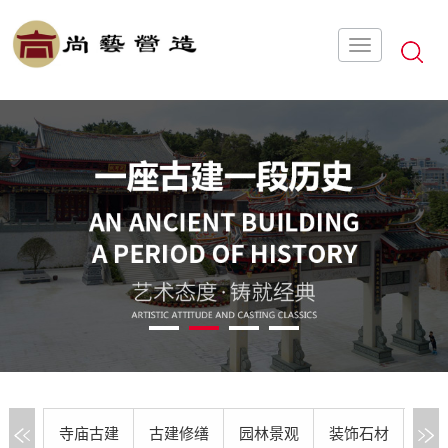
1
2
3
4
寺庙古建
古建修缮
园林景观
装饰石材