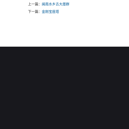
上一篇：
闽南水乡古大厝群
下一篇：
金刚宝座塔
网站首页 |
网站地图 |
RSS |
XML |
您暂无新