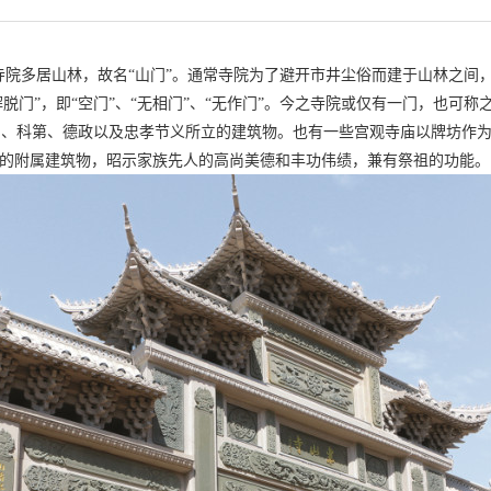
寺院多居山林，故名“山门”。通常寺院为了避开市井尘俗而建于山林之间
脱门”，即“空门”、“无相门”、“无作门”。今之寺院或仅有一门，也可称
勋、科第、德政以及忠孝节义所立的建筑物。也有一些宫观寺庙以牌坊作
的附属建筑物，昭示家族先人的高尚美德和丰功伟绩，兼有祭祖的功能。