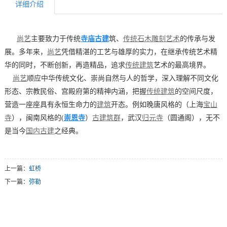
详细介绍
寺庙古建
筑
尚艺
主要致力于传统
、
传统石木雕刻艺术
的传承与发
展。多年来，
尚艺
凭借精湛的工艺与雄厚的实力，在继承传统艺术精
华的同时，不断创新，再造精品，追求
传统建筑
艺术的最高境界。
尚艺
顺应中华传统文化、崇尚自然与人的哲学，深入理解不同文化
形态、宗教民俗、宫殿府第的精神内涵，把握
传统建筑
的空间尺度，
营造一座座具有永恒生命力的
建筑
开态。例如晚唐风格的（上海
宝山
崇恩寺
寺
），闽南风格的(
）
古建筑群
，武汉
归元寺
（圆通阁），无不
是当今
国内古建
之经典。
上一篇：
虹桥
下一篇：
弥勒