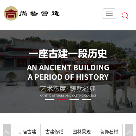
1
2
3
4
寺庙古建
古建修缮
园林景观
装饰石材