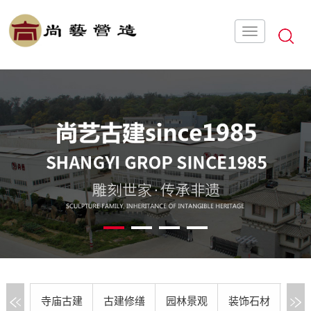
1
2
3
4
寺庙古建
古建修缮
园林景观
装饰石材