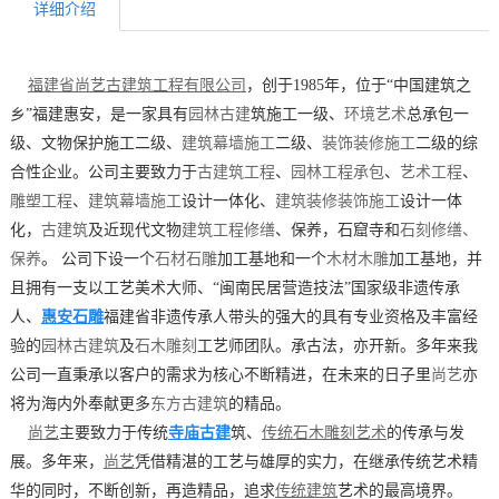
详细介绍
福建省尚艺古建筑工程有限公司
，创于1985年，位于“中国建筑之
乡”福建惠安，是一家具有
园林古建
筑施工一级、
环境艺术
总承包一
级、文物保护施工二级、
建筑幕墙施工
二级、
装饰装修施工
二级的综
合性企业。公司主要致力于
古建筑工程
、
园林工程承包
、
艺术工程
、
雕塑工程
、
建筑幕墙施工
设计一体化、
建筑装修装饰施工
设计一体
化，
古建筑
及近现代文物
建筑工程修缮
、保养，石窟寺和
石刻修缮、
保养
。 公司下设一个
石材石雕
加工基地和一个
木材木雕
加工基地，并
且拥有一支以工艺美术大师、“闽南民居营造技法”国家级非遗传承
人、
惠安石雕
福建省非遗传承人带头的强大的具有专业资格及丰富经
验的
园林古建筑
及
石木雕刻
工艺师团队。承古法，亦开新。多年来我
公司一直秉承以客户的需求为核心不断精进，在未来的日子里
尚艺
亦
将为海内外奉献更多
东方古建筑
的精品。
寺庙古建
筑
尚艺
主要致力于传统
、
传统石木雕刻艺术
的传承与发
展。多年来，
尚艺
凭借精湛的工艺与雄厚的实力，在继承传统艺术精
华的同时，不断创新，再造精品，追求
传统建筑
艺术的最高境界。