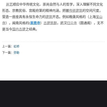
尚艺
顺应中华传统文化、崇尚自然与人的哲学，深入理解不同文化
形态、宗教民俗、宫殿府第的精神内涵，把握
传统建筑
的空间尺度，
营造一座座具有永恒生命力的
建筑
开态。例如晚唐风格的（上海
宝山
崇恩寺
寺
），闽南风格的(
）
古建筑群
，武汉
归元寺
（圆通阁），无不
是当今
国内古建
之经典。
上一篇：
虹桥
下一篇：
弥勒
网站首页 |
您暂无新询盘信息！
邮箱 E-mail：
sygj@vip.qq.com